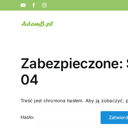
Przejdź
YouTube
Facebook
Instagram
do
zawartości
Zabezpieczone:
04
Treść jest chroniona hasłem. Aby ją zobaczyć, 
Hasło: