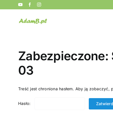
Przejdź
YouTube
Facebook
Instagram
do
zawartości
Zabezpieczone: 
03
Treść jest chroniona hasłem. Aby ją zobaczyć, 
Hasło: